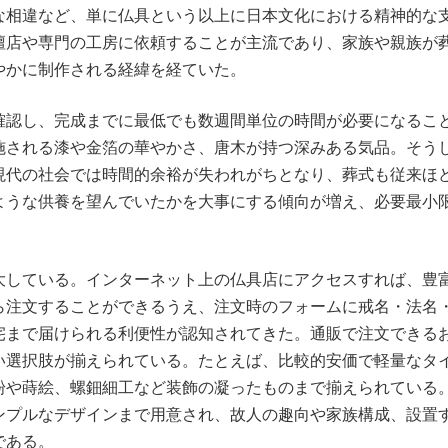
な相違など、単に仏具という以上に日本文化における精神的な
壇店や専門の工房に依頼することが主流であり、家族や親族が
やかに制作される経緯を経ていた。
確認し、完成までに最低でも数週間単位の時間が必要になるこ
施される漆や金箔の華やかさ、唐木が持つ深みある気品。そう
現代の社会では時間的余裕が失われがちとなり、葬式も従来ほ
ような供養を望んでいたかを大事にする傾向が増え、必要最小
大している。インターネット上の仏具店にアクセスすれば、豊
ら注文することができるうえ、注文時のフォームに戒名・法名
宅まで届けられる利便性が認知されてきた。通販で注文できる
い選択肢が揃えられている。たとえば、比較的安価で軽量なタ
粉や蒔絵、螺鈿細工など装飾の凝ったものまで揃えられている
ンプルなデザインまで用意され、故人の趣向や家族構成、設置
である。