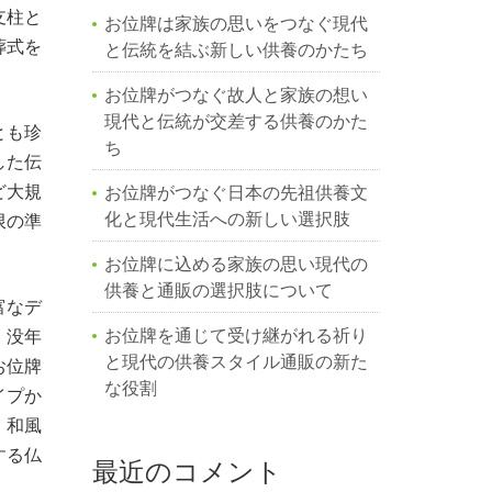
支柱と
お位牌は家族の思いをつなぐ現代
葬式を
と伝統を結ぶ新しい供養のかたち
お位牌がつなぐ故人と家族の想い
現代と伝統が交差する供養のかた
とも珍
ち
した伝
ど大規
お位牌がつなぐ日本の先祖供養文
化と現代生活への新しい選択肢
限の準
お位牌に込める家族の思い現代の
供養と通販の選択肢について
富なデ
お位牌を通じて受け継がれる祈り
・没年
と現代の供養スタイル通販の新た
お位牌
な役割
イプか
。和風
する仏
最近のコメント