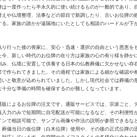
牌は一度作ったら半永久的に使い続けるものが一般的であり、
替えや仏壇整理、法事などの節目で新調したり、古いお位牌の
する。家族の誰かが遠隔地にいたとしても相談のハードルが下
。
執り行った後の喪家に、安心・迅速・選択の自由という恩恵を
た今、新しい時代のお位牌の在り方は家族の心の有り様を静か
刻み、仏壇に安置して供養する日本の仏教葬儀に欠かせない存
業で作られてきました。その過程では家族による細かな確認や
思いと敬意が込められていました。しかし現代社会では葬儀の
な十分な準備の時間を確保するのが難しくなっています。
通販によるお位牌の注文です。通販サービスでは、宗派ごと、
報入力のみで短期間に自宅配送が可能になるなど、その利便性
インで相談可能で、サンプル画像や作法の説明が参照できるな
。葬儀当日の仮位牌（白木位牌）使用や、その後の正式位牌の