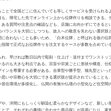
ることで全国どこに住んでいても等しくサービスを受けられる
後も、帰宅した先でオンライン上から位牌作りを相談できる。
くある質問や注意点の確認なども、店舗に出向かずにできると
のバランスを大切にしつつも、故人への敬意を失わない選択肢
間に合わないことも多いため、「白木位牌」と呼ばれる仮の位
た段階で正式なお位牌作りを注文するケースが多数を占めてい
られ、早ければ数日以内で彫刻・仕上げ・送付までワンストッ
いるのも大きな利点である。宗旨や宗派ごとに形状や構造、仕
ザインを尊重する必要がある。合掌型や勝手型、猫丸型といっ
い思いや宗教心を大切にできる選択肢が提示されていることも
や居住環境が多様化し、仏間の有無や仏壇の小型化など住空間
プや、洋間にもしっくり馴染む柔らかなデザインなど、新しい
ことで、それぞれの事情に合わせた商品探しが容易になり、家