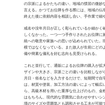
の宗派によるかたちの違い、地域の慣習の微妙
言える。かつてお位牌を作る際には、地域の仏
終えた後に依頼内容を相談し合い、手作業で細
戒名や没年月日が正しく彫られているか細かく
しくなかった。一つ一つ手作りされたお位牌に
統への敬意や家族への思いが込められていた。
模ではなくなっている。また故人が生前にどの
備や簡素な儀礼を好む志向も見受けられる。
これと並行して、通販によるお位牌の購入が拡
ザインや大きさ、宗派ごとの違いを比較しなが
月日・俗名などを入力するだけで、短期間で自
は、材質や塗装、加工方法の違いによって幅広
ら、高級木材を用いた重厚な仕上げのもの、金
はもちろん、現代的な雰囲気に合わせやすいシ
壇のサイズや雰囲気とも調和させる工夫が可能