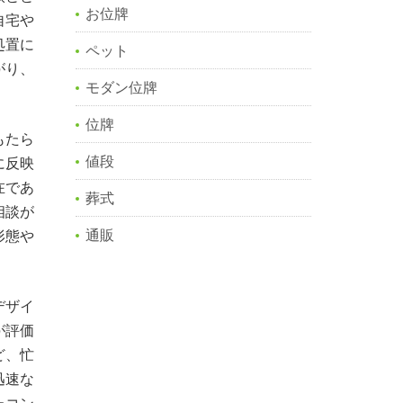
お位牌
自宅や
処置に
ペット
がり、
モダン位牌
位牌
もたら
値段
に反映
在であ
葬式
相談が
通販
形態や
デザイ
が評価
ど、忙
迅速な