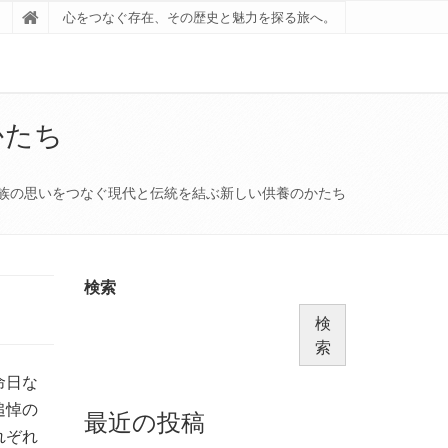
心をつなぐ存在、その歴史と魅力を探る旅へ。
かたち
族の思いをつなぐ現代と伝統を結ぶ新しい供養のかたち
検索
検
索
命日な
追悼の
最近の投稿
れぞれ