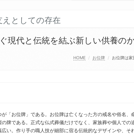
支えとしての存在
ぐ現代と伝統を結ぶ新しい供養の
HOME
お位牌
お位牌は家
つが「お位牌」である。
お位牌は亡くなった方の戒名や俗名、
製の牌である。正式な仏式葬儀だけでなく、家族葬や個人での
幅広い。作り手の職人技が細部に宿る伝統的なデザインや、そ