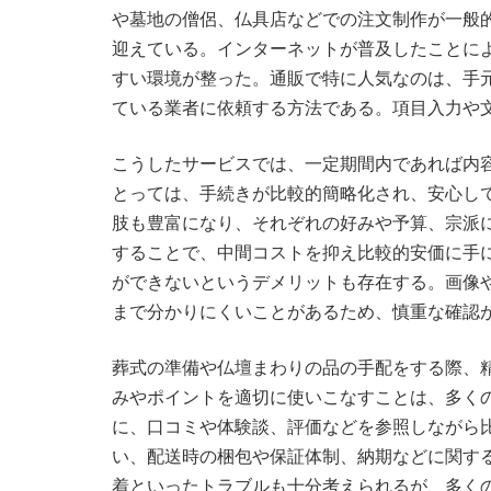
や墓地の僧侶、仏具店などでの注文制作が一般
迎えている。インターネットが普及したことに
すい環境が整った。通販で特に人気なのは、手
ている業者に依頼する方法である。項目入力や
こうしたサービスでは、一定期間内であれば内
とっては、手続きが比較的簡略化され、安心し
肢も豊富になり、それぞれの好みや予算、宗派
することで、中間コストを抑え比較的安価に手
ができないというデメリットも存在する。画像
まで分かりにくいことがあるため、慎重な確認
葬式の準備や仏壇まわりの品の手配をする際、
みやポイントを適切に使いこなすことは、多く
に、口コミや体験談、評価などを参照しながら
い、配送時の梱包や保証体制、納期などに関す
着といったトラブルも十分考えられるが、多く