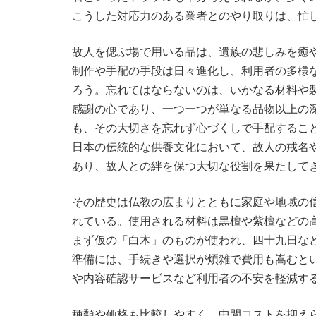
こうした対応力のある業者とのやり取りは、忙
故人を偲ぶ場で用いる品は、遺族の悲しみを癒
制作や手配の手段は日々進化し、利用者の多様
ろう。忘れてはならないのは、いかなる材料や
感謝の心であり、一つ一つが単なる品物以上の
も、その大切さを忘れず心づくしで手配するこ
日本の伝統的な供養文化において、故人の戒名
あり、故人との絆を保つ大切な役割を果たして
その歴史は仏教の広まりとともに家庭や地域の
れている。使用される材料は黒檀や紫檀などの
まず仮の「白木」のものが使われ、四十九日な
準備には、手続きや選択が煩雑で費用も嵩むと
や内容確認サービスなど利用者の不安を軽減す
種類や価格も比較しやすく、中間コストを抑え