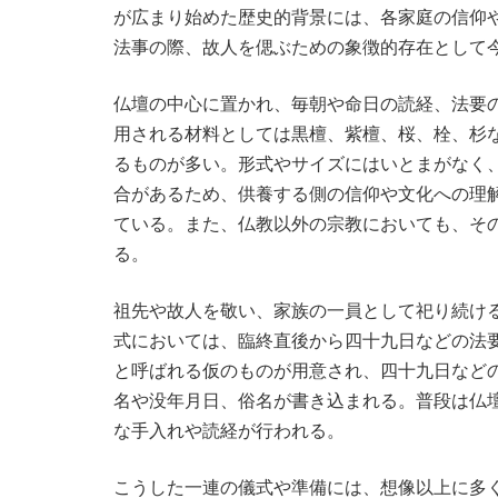
が広まり始めた歴史的背景には、各家庭の信仰
法事の際、故人を偲ぶための象徴的存在として
仏壇の中心に置かれ、毎朝や命日の読経、法要
用される材料としては黒檀、紫檀、桜、栓、杉
るものが多い。形式やサイズにはいとまがなく
合があるため、供養する側の信仰や文化への理
ている。また、仏教以外の宗教においても、そ
る。
祖先や故人を敬い、家族の一員として祀り続け
式においては、臨終直後から四十九日などの法
と呼ばれる仮のものが用意され、四十九日など
名や没年月日、俗名が書き込まれる。普段は仏
な手入れや読経が行われる。
こうした一連の儀式や準備には、想像以上に多