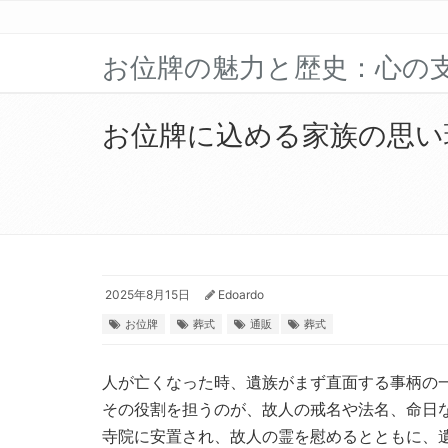
お位牌の魅力と歴史：心の
お位牌に込める家族の思い
2025年8月15日
Edoardo
お位牌
葬式
通販
葬式
人が亡くなった時、遺族がまず直面する事柄の
その役割を担うのが、故人の戒名や法名、命日
寺院に安置され、故人の霊を慰めるとともに、