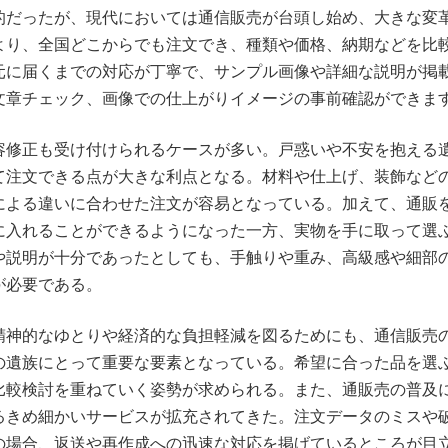
的だったが、現代においては通信販売が台頭し始め、大きな変
より、全国どこからでも注文でき、種類や価格、納期などを比
元に届くまでの対応が丁寧で、サンプル画像や詳細な説明が掲
文章チェック、画像での仕上がりイメージの事前確認ができま
容修正も受け付けられるケースが多い。戸惑いや不安を抱える
て注文できる点が大きな利点となる。材料や仕上げ、装飾など
による違いに合わせた注文が容易となっている。加えて、通販
に入れることができるようになった一方、実物を手に取って選
や説明が十分であったとしても、手触りや重み、高級感や細部
が必要である。
精神的なゆとりや経済的な負担軽減を図るためにも、通信販売
の遺族にとって重要な要素となっている。希望に合った品を選
比較検討を重ねていく姿勢が求められる。また、通販売の普及
るきめ細かいサービスが拡充されてきた。注文データのミスや
の場合、返送や再作成への迅速な対応を掲げているところが目