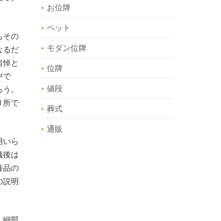
お位牌
ペット
もその
モダン位牌
なるだ
追悼と
位牌
中で
値段
ろう。
り所で
葬式
通販
用いら
儀後は
養品の
の説明
、細部