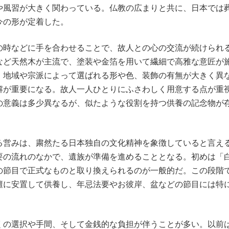
や風習が大きく関わっている。仏教の広まりと共に、日本では
今の形が定着した。
の時などに手を合わせることで、故人との心の交流が続けられ
など天然木が主流で、塗装や金箔を用いて繊細で高雅な意匠が
、地域や宗派によって選ばれる形や色、装飾の有無が大きく異
解が重要になる。故人一人ひとりにふさわしく用意する点が重
の意義は多少異なるが、似たような役割を持つ供養の記念物が
る営みは、粛然たる日本独自の文化精神を象徴していると言え
要の流れのなかで、遺族が準備を進めることとなる。初めは「
の節目で正式なものと取り換えられるのが一般的だ。この段階
壇に安置して供養し、年忌法要やお彼岸、盆などの節目には特
くの選択や手間、そして金銭的な負担が伴うことが多い。以前