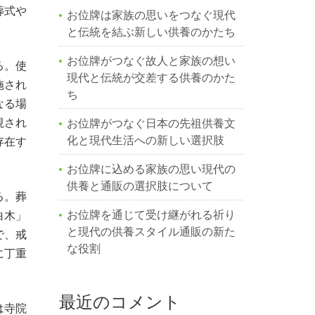
葬式や
お位牌は家族の思いをつなぐ現代
と伝統を結ぶ新しい供養のかたち
お位牌がつなぐ故人と家族の想い
る。使
現代と伝統が交差する供養のかた
施され
ち
なる場
視され
お位牌がつなぐ日本の先祖供養文
化と現代生活への新しい選択肢
存在す
お位牌に込める家族の思い現代の
供養と通販の選択肢について
る。葬
お位牌を通じて受け継がれる祈り
白木」
と現代の供養スタイル通販の新た
で、戒
な役割
に丁重
最近のコメント
は寺院