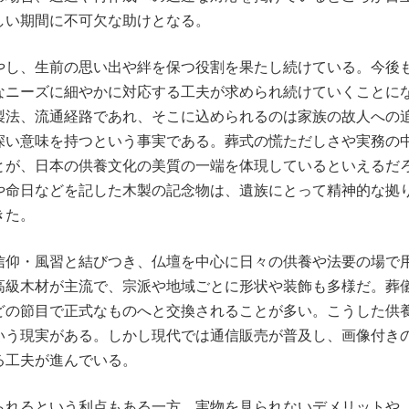
しい期間に不可欠な助けとなる。
やし、生前の思い出や絆を保つ役割を果たし続けている。今後
なニーズに細やかに対応する工夫が求められ続けていくことに
製法、流通経路であれ、そこに込められるのは家族の故人への
深い意味を持つという事実である。葬式の慌ただしさや実務の
とが、日本の供養文化の美質の一端を体現しているといえるだ
や命日などを記した木製の記念物は、遺族にとって精神的な拠
きた。
信仰・風習と結びつき、仏壇を中心に日々の供養や法要の場で
高級木材が主流で、宗派や地域ごとに形状や装飾も多様だ。葬
どの節目で正式なものへと交換されることが多い。こうした供
いう現実がある。しかし現代では通信販売が普及し、画像付き
る工夫が進んでいる。
られるという利点もある一方、実物を見られないデメリットや