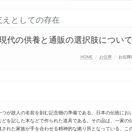
支えとしての存在
現代の供養と通販の選択肢につい
HOME
お位牌
お位牌
一つが故人の名前を刻む記念物の準備である。
日本の伝統にお
などを記した木などで作られた道具である。その品は、一家の
遺された家族が手を合わせる精神的な拠り所となっている。こ