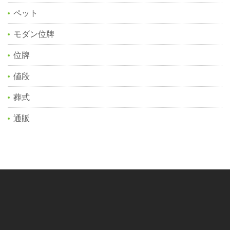
ペット
モダン位牌
位牌
値段
葬式
通販