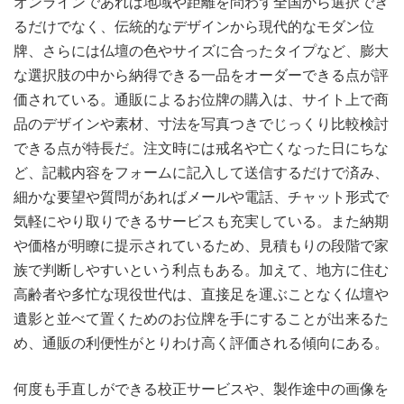
オンラインであれば地域や距離を問わず全国から選択でき
るだけでなく、伝統的なデザインから現代的なモダン位
牌、さらには仏壇の色やサイズに合ったタイプなど、膨大
な選択肢の中から納得できる一品をオーダーできる点が評
価されている。通販によるお位牌の購入は、サイト上で商
品のデザインや素材、寸法を写真つきでじっくり比較検討
できる点が特長だ。注文時には戒名や亡くなった日にちな
ど、記載内容をフォームに記入して送信するだけで済み、
細かな要望や質問があればメールや電話、チャット形式で
気軽にやり取りできるサービスも充実している。また納期
や価格が明瞭に提示されているため、見積もりの段階で家
族で判断しやすいという利点もある。加えて、地方に住む
高齢者や多忙な現役世代は、直接足を運ぶことなく仏壇や
遺影と並べて置くためのお位牌を手にすることが出来るた
め、通販の利便性がとりわけ高く評価される傾向にある。
何度も手直しができる校正サービスや、製作途中の画像を