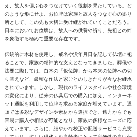
え、故人を偲ぶ心をつなげていく役割を果たしている。ど
のような形にせよ、お位牌は家族と故人をつなぐ心の拠り
所として、この先も大切に受け継がれていくことだろう。
日本においてお位牌は、故人への供養や祈り、先祖との絆
を象徴する極めて重要な存在です。
伝統的に木材を使用し、戒名や没年月日を記して仏壇に祀
ることで、家族の精神的な支えとなってきました。葬儀や
法要に際しては、白木の「仮位牌」から本来の位牌への切
り替えなど、厳密な作法と家ごとのしきたりが今なお継承
されています。しかし、現代のライフスタイルや社会環境
の変化により、従来の仏具店での購入に加え、インターネ
ット通販を利用して位牌を求める家庭が増えています。通
販では多彩なデザインや素材から選択でき、遠方からでも
容易に購入や相談が可能となり、家族の多様なニーズに応
えています。さらに、細やかな校正や配送サービスも充実
しており、忙しい現代人や高齢者にとって利便性の高い仕