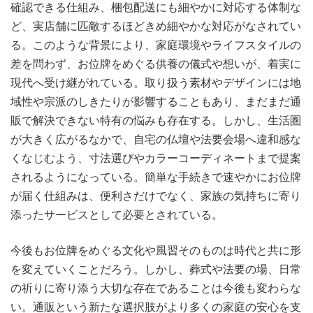
確認できる仕組み、梱包配送にも細やかに対応する体制な
ど、実店舗に匹敵するほどきめ細やかな対応がなされてい
る。このような背景により、家庭環境やライフスタイルの
差を問わず、お位牌をめぐる供養の儀式や想いが、着実に
現代へ受け継がれている。取り扱う素材やデザインには地
域性や宗派のしきたりが影響することもあり、まだまだ通
販で解決できない特有の悩みも存在する。しかし、生活圏
が大きく広がるなかで、自宅の仏壇や法要会場へ違和感な
くなじむよう、寸法選びやカラーコーディネートまで提案
されるようになっている。簡単な手続きで速やかにお位牌
が届く仕組みは、便利さだけでなく、家族の気持ちに寄り
添ったサービスとして必要とされている。
今後もお位牌をめぐる文化や風習そのものは時代と共に形
を変えていくことだろう。しかし、葬式や法要の場、日常
の祈りに寄り添う大切な存在であることは今後も変わらな
い。通販という新たな選択肢がより多くの家庭の安心を支