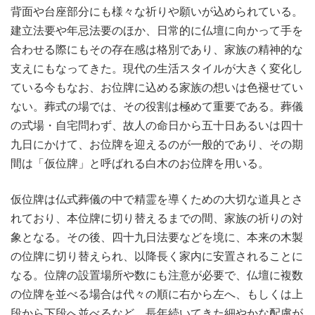
背面や台座部分にも様々な祈りや願いが込められている。
建立法要や年忌法要のほか、日常的に仏壇に向かって手を
合わせる際にもその存在感は格別であり、家族の精神的な
支えにもなってきた。現代の生活スタイルが大きく変化し
ている今もなお、お位牌に込める家族の想いは色褪せてい
ない。葬式の場では、その役割は極めて重要である。葬儀
の式場・自宅問わず、故人の命日から五十日あるいは四十
九日にかけて、お位牌を迎えるのが一般的であり、その期
間は「仮位牌」と呼ばれる白木のお位牌を用いる。
仮位牌は仏式葬儀の中で精霊を導くための大切な道具とさ
れており、本位牌に切り替えるまでの間、家族の祈りの対
象となる。その後、四十九日法要などを境に、本来の木製
の位牌に切り替えられ、以降長く家内に安置されることに
なる。位牌の設置場所や数にも注意が必要で、仏壇に複数
の位牌を並べる場合は代々の順に右から左へ、もしくは上
段から下段へ並べるなど、長年続いてきた細やかな配慮が