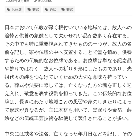
2025年8月6日
Edoardo
お位牌
葬式
通販
葬式
日本において仏教が深く根付いている地域では、故人への
追悼と供養の象徴として欠かせない品が数多く存在する。
その中でも特に重要視されてきたものの一つが、故人の名
前を記し、家や仏壇の中へ安置することで霊を鎮め、供養
するための伝統的なお位牌である。お位牌は単なる記念品
や飾りではなく、故人への祈りを形にしたものであり、先
祖代々の絆をつなげていくための大切な意味を持ってい
る。葬式や法要に際しては、亡くなった方の魂を正しく迎
え入れ、敬意を表す役割を担ってきた。この伝統的なお位
牌は、長きにわたり地域ごとの風習や家のしきたりによっ
て形式が異なるが、主に木材を用いて、黒塗りや金箔、蒔
絵などの伝統工芸技術を駆使して製作されることが多い。
中央には戒名や法名、亡くなった年月日などを記し、その