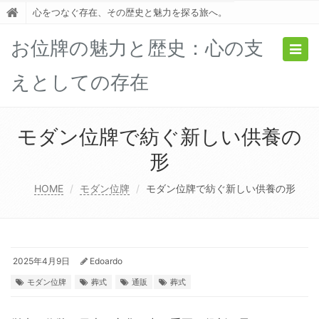
心をつなぐ存在、その歴史と魅力を探る旅へ。
お位牌の魅力と歴史：心の支
Togg
navig
えとしての存在
モダン位牌で紡ぐ新しい供養の
形
HOME
モダン位牌
モダン位牌で紡ぐ新しい供養の形
2025年4月9日
Edoardo
モダン位牌
葬式
通販
葬式